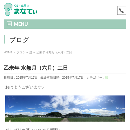
MENU
ブログ
HOME
»
ブログ
»
暦
»
乙未年 水無月（六月）二日
乙未年 水無月（六月）二日
投稿日 : 2015年7月17日
最終更新日時 : 2015年7月17日
カテゴリー :
暦
おはようございます♪
グレゴリオ暦（いわゆる新暦）