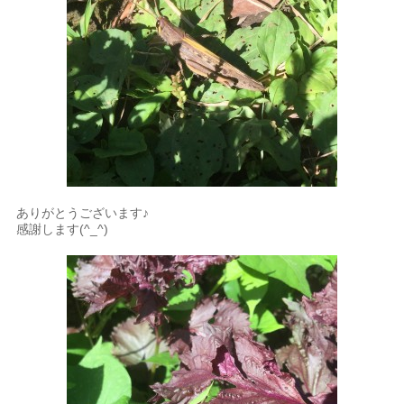
ありがとうございます♪
感謝します(^_^)