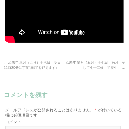
←
乙未年 皐月（五月）十六日 明日
乙未年 皐月（五月）十七日 満月 そ
11時20分に丁度“満月”を迎えます♪
して七十二候「半夏生」
→
コメントを残す
メールアドレスが公開されることはありません。
*
が付いている
欄は必須項目です
コメント