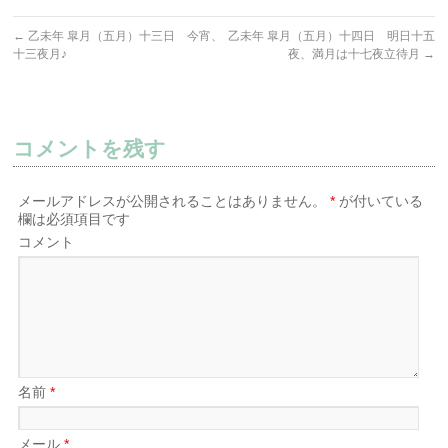
←
乙未年 皐月（五月）十三日 今宵、
乙未年 皐月（五月）十四日 明日十五
十三夜月♪
夜、満月は十七夜立待月
→
コメントを残す
メールアドレスが公開されることはありません。
*
が付いている
欄は必須項目です
コメント
名前
*
メール
*